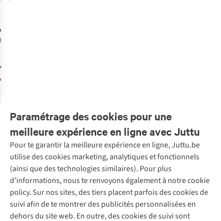
Prix ronds
%
%
%
CAVAL
Baskets
Pulse
€135,00
€50,00
1
couleur
disponible
Paramétrage des cookies pour une
%
meilleure expérience en ligne avec Juttu
Pour te garantir la meilleure expérience en ligne, Juttu.be
Service client
utilise des cookies marketing, analytiques et fonctionnels
(ainsi que des technologies similaires). Pour plus
Questions fréquentes
d’informations, nous te renvoyons également à notre cookie
Nos services
Commander
policy. Sur nos sites, des tiers placent parfois des cookies de
Payer
Vintage - ReJUsed
suivi afin de te montrer des publicités personnalisées en
Juttu
10 % réduction étudiants
Atelier de couture
dehors du site web. En outre, des cookies de suivi sont