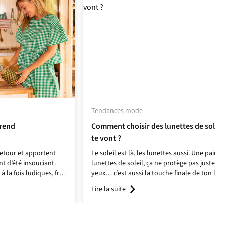
Tendances mode
trend
Comment choisir des lunettes de soleil
te vont ?
retour et apportent
Le soleil est là, les lunettes aussi. Une paire 
t d’été insouciant.
lunettes de soleil, ça ne protège pas juste te
 la fois ludiques, frais
yeux… c’est aussi la touche finale de ton loo
t les pique-niques
Mais quelles sont les tendances ? Et surtout 
Lire la suite
chés français, mais se
modèle te va vraiment ? On t’aide à faire le 
e-robe sous forme de
choix et à trouver ta paire parfaite en foncti
t d’accessoires.
la forme de ton visage.
u lin ou des basiques