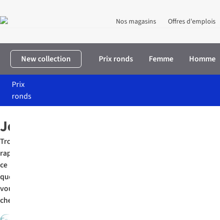
Nos magasins
Offres d'emplois
New collection
Prix ronds
Femme
Homme
Prix
ronds
Accueil
Vêtements
Denim
Jeans
Trouvez
rapidement
ce
que
vous
cherchez: