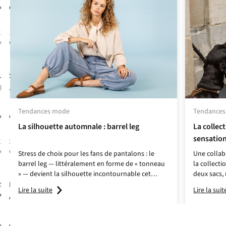
Ballon
€49,99
€79,95
1
couleur
1
couleur
disponible
disponible
JJXX
Selected
Jeans
Fuji Barrel
Jeansh220-
R399
Loose Ben
1
Kori
Tendances mode
Tendance
€49,99
€89,99
La silhouette automnale : barrel leg
La collec
sensation
1
couleur
3
couleurs
disponible
disponibles
Stress de choix pour les fans de pantalons : le
Une collab
barrel leg — littéralement en forme de « tonneau
la collect
» — devient la silhouette incontournable cet
deux sacs, 
Sessùn
Numph
Jeans
Rok
automne. Pense à une coupe légèrement
tout dans u
Lire la suite
Lire la suit
bouffante, casual et chic à la fois, dans un mix de
de teckels 
Vega
Aletta Mini
teintes automnales ou de motifs qui se
remarquent.
€175,00
€79,99