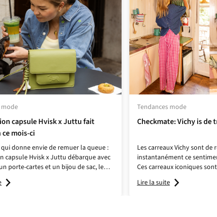
s mode
Tendances mode
tion capsule Hvisk x Juttu fait
Checkmate: Vichy is de 
 ce mois-ci
 qui donne envie de remuer la queue :
Les carreaux Vichy sont de 
ion capsule Hvisk x Juttu débarque avec
instantanément ce sentimen
un porte-cartes et un bijou de sac, le
Ces carreaux iconiques sont à
n ton vert pistache ultra-frais, décoré
et intemporels. Ils évoquen
e
Lire la suite
malicieux.
baignés de soleil et les mar
traduisent dans votre gard
chemises légères, de robes e
Portez-les avec du denim, d