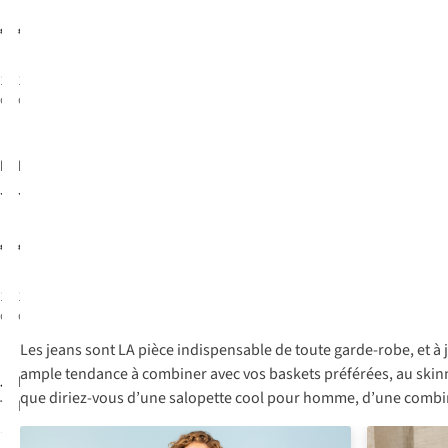
Baggy
€119,99
€119,99
1
couleur
1
couleur
disponible
disponible
Numph
B.Young
Jeans
Jeans Kajane
Hamilton Hr
Wide
Wide
€129,99
€69,95
1
couleur
1
couleur
disponible
disponible
Les jeans sont LA pièce indispensable de toute garde-robe, et à 
ample tendance à combiner avec vos baskets préférées, au skinny n
JJXX
Ichi
Jeans
Jeans
que diriez-vous d’une salopette cool pour homme, d’une combinai
Tokyo Catie
Hezallo
Wide R379
Broken
1