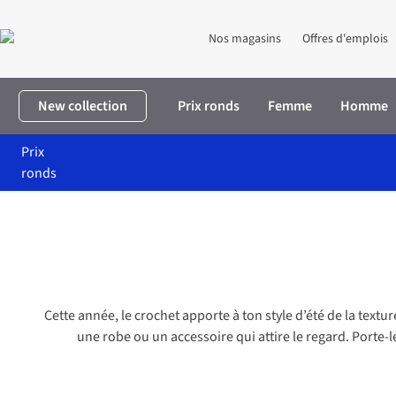
Nos magasins
Offres d'emplois
New collection
Prix ronds
Femme
Homme
Prix
ronds
Accueil
Le monde de Juttu
Crocheté et adoré : le crochet pour 
Cette année, le
crochet
apporte à ton style d’été de la textur
une robe ou un accessoire qui attire le regard. Porte-le