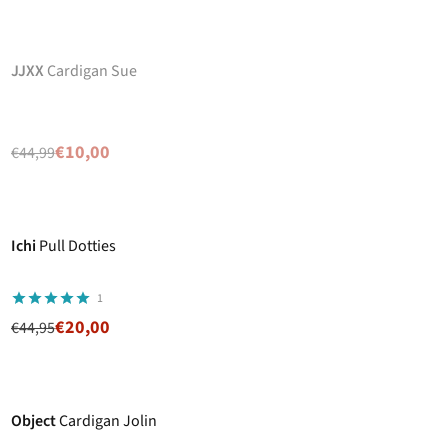
-78%
Prix ronds
En rupture de stock
JJXX
Cardigan Sue
€10,00
€44,99
-56%
Prix ronds
Ichi
Pull Dotties
1
€20,00
€44,95
-50%
Prix ronds
Object
Cardigan Jolin