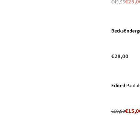
€25,0
€49,95
Becksönderg
€28,00
-79%
Prix r
Edited
Pantal
€15,0
€69,90