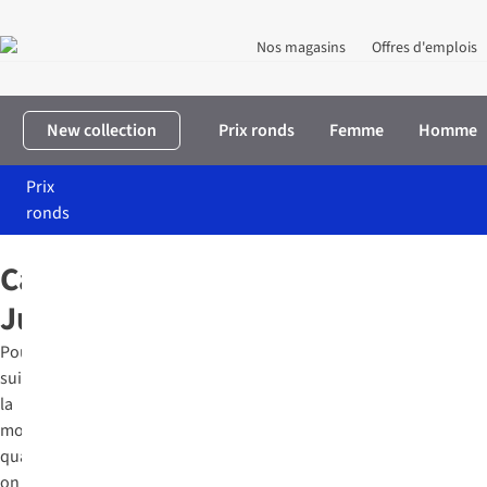
Nos magasins
Offres d'emplois
New collection
Prix ronds
Femme
Homme
Prix
ronds
Accueil
Marques
Catwalk Junkie
Catwalk
Junkie
Pourquoi
suivre
la
mode
quand
on