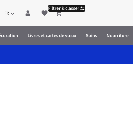
Filtrer & classer
FR
Shopping cart
écoration
Livres et cartes de vœux
Soins
Nourriture