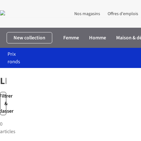
Nos magasins
Offres d'emplois
New collection
Femme
Homme
Maison & d
Prix
ronds
Accueil
Marques
LIBBEY
LIBBEY
Filtrer
&
classer
0
articles