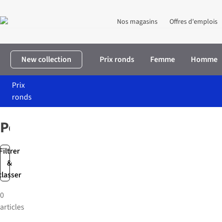
Nos magasins
Offres d'emplois
New collection
Prix ronds
Femme
Homme
Prix
ronds
Accueil
Marques
Polis
Polis
Filtrer
&
classer
0
articles