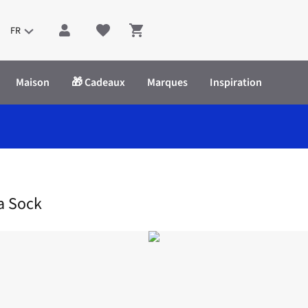
FR
Shopping cart
Maison
🎁 Cadeaux
Marques
Inspiration
ttes Leofa Cotta Sock
a Sock