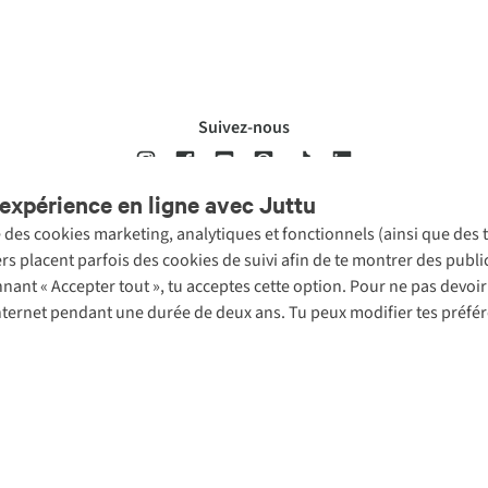
Suivez-nous
expérience en ligne avec Juttu
se des cookies marketing, analytiques et fonctionnels (ainsi que des
ons légales
Politique de confidentialté
Conditions générales
Cookie 
ers placent parfois des cookies de suivi afin de te montrer des publ
onnant « Accepter tout », tu acceptes cette option. Pour ne pas devo
 Internet pendant une durée de deux ans. Tu peux modifier tes préfé