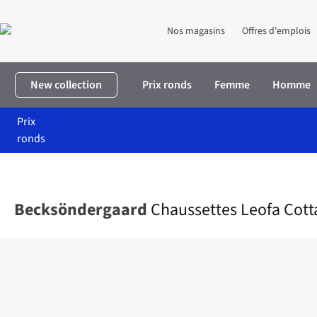
Nos magasins
Offres d'emplois
New collection
Prix ronds
Femme
Homme
Prix
ronds
Accueil
Femme
Accessoires
Chaussettes & collants
Chausse
Becksöndergaard
Chaussettes Leofa Cott