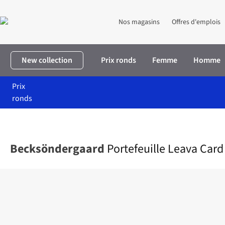
Nos magasins
Offres d'emplois
New collection
Prix ronds
Femme
Homme
Prix
ronds
Accueil
Femme
Accessoires
Portefeuilles
Portefeuille Leava
Becksöndergaard
Portefeuille Leava Card