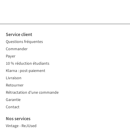
1
couleur
1
couleur
1
couleur
1
couleur
2
couleurs
1
couleur
1
couleur
1
couleur
disponible
disponible
disponible
disponible
disponibles
disponible
disponible
disponible
Service client
Questions fréquentes
Commander
Payer
10 % réduction étudiants
Klarna : post-paiement
Livraison
Retourner
Rétractation d'une commande
Garantie
Contact
Nos services
Vintage - ReJUsed