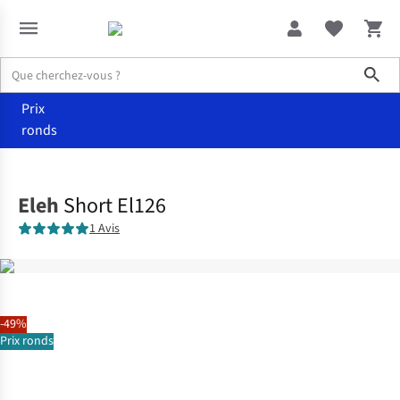
Sho
Prix
ronds
Vêtements
Shorts
Eleh
Short El126
1 Avis
-49%
Prix ronds