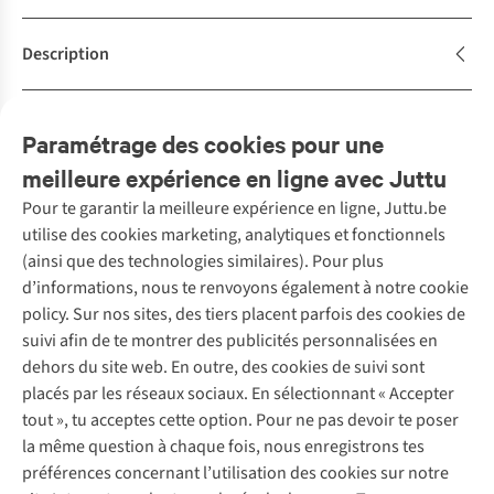
Description
Avis
(1)
Paramétrage des cookies pour une
meilleure expérience en ligne avec Juttu
Pour te garantir la meilleure expérience en ligne, Juttu.be
Service client
utilise des cookies marketing, analytiques et fonctionnels
(ainsi que des technologies similaires). Pour plus
Questions fréquentes
d’informations, nous te renvoyons également à notre cookie
Nos services
Commander
policy. Sur nos sites, des tiers placent parfois des cookies de
Payer
Vintage - ReJUsed
suivi afin de te montrer des publicités personnalisées en
Juttu
10 % réduction étudiants
Atelier de couture
dehors du site web. En outre, des cookies de suivi sont
Klarna : post-paiement
Personal shopping
placés par les réseaux sociaux. En sélectionnant « Accepter
Qui sommes-nous ?
Livraison
Boîte à vêtements
tout », tu acceptes cette option. Pour ne pas devoir te poser
Juttu Friends
Abonne-toi à la newsletter
Retourner
Événements / ateliers
la même question à chaque fois, nous enregistrons tes
Inspiration
Rétractation d'une commande
préférences concernant l’utilisation des cookies sur notre
Travailler chez Juttu
Garantie