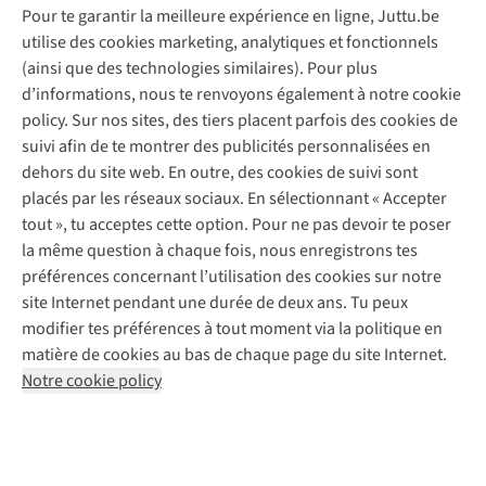
Pour te garantir la meilleure expérience en ligne, Juttu.be
Service client
utilise des cookies marketing, analytiques et fonctionnels
(ainsi que des technologies similaires). Pour plus
Questions fréquentes
d’informations, nous te renvoyons également à notre cookie
Nos services
Commander
policy. Sur nos sites, des tiers placent parfois des cookies de
Payer
Vintage - ReJUsed
suivi afin de te montrer des publicités personnalisées en
Juttu
10 % réduction étudiants
Atelier de couture
dehors du site web. En outre, des cookies de suivi sont
Klarna : post-paiement
Personal shopping
placés par les réseaux sociaux. En sélectionnant « Accepter
Qui sommes-nous ?
Livraison
Boîte à vêtements
tout », tu acceptes cette option. Pour ne pas devoir te poser
Juttu Friends
Abonne-toi à la newsletter
Retourner
Événements / ateliers
la même question à chaque fois, nous enregistrons tes
Inspiration
Rétractation d'une commande
préférences concernant l’utilisation des cookies sur notre
Travailler chez Juttu
Garantie
Suivez-nous
site Internet pendant une durée de deux ans. Tu peux
Nos magasins
Contact
modifier tes préférences à tout moment via la politique en
Le monde de Juttu
matière de cookies au bas de chaque page du site Internet.
Entrepreneuriat responsable
Notre cookie policy
Déclaration d’accessibilité
Mentions légales
Politique de confidentialté
Conditions générales
Cookie policy
Retail Concepts N.V.,
Smallandlaan 9,
2660 Hoboken