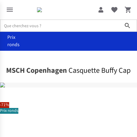
Sho
Prix
ronds
Accessoires
Casquettes
MSCH Copenhagen
Casquette Buffy Cap
-71%
Prix ronds