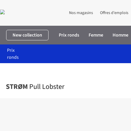
Nos magasins
Offres d'emplois
New collection
Prix ronds
Femme
Homme
Prix
ronds
Accueil
Homme
Vêtements
Pulls & cardigans
Pull Lobster
STRØM
Pull Lobster