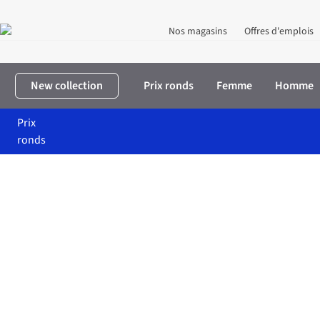
Nos magasins
Offres d'emplois
New collection
Prix ronds
Femme
Homme
Prix
ronds
Accueil
Femme
Vêtements
Kiki.fox Upcycled Vêtements pour