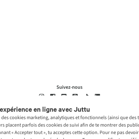
Suivez-nous
expérience en ligne avec Juttu
se des cookies marketing, analytiques et fonctionnels (ainsi que des
ons légales
Politique de confidentialté
Conditions générales
Cookie 
ers placent parfois des cookies de suivi afin de te montrer des publ
onnant « Accepter tout », tu acceptes cette option. Pour ne pas devo