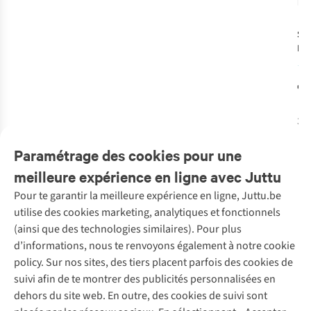
Su
Pe
Col
€5
3
c
dis
Paramétrage des cookies pour une
meilleure expérience en ligne avec Juttu
Pour te garantir la meilleure expérience en ligne, Juttu.be
Service client
utilise des cookies marketing, analytiques et fonctionnels
(ainsi que des technologies similaires). Pour plus
Questions fréquentes
d’informations, nous te renvoyons également à notre cookie
Nos services
Commander
policy. Sur nos sites, des tiers placent parfois des cookies de
Payer
Vintage - ReJUsed
suivi afin de te montrer des publicités personnalisées en
Juttu
10 % réduction étudiants
Atelier de couture
dehors du site web. En outre, des cookies de suivi sont
Klarna : post-paiement
Personal shopping