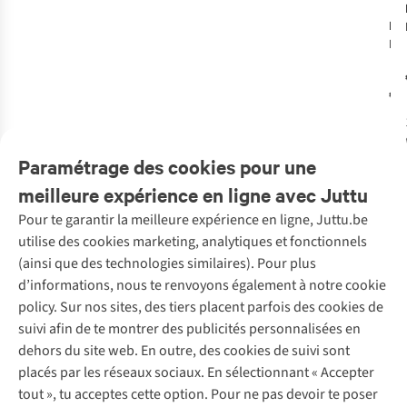
Mo
Mo
la
va
€2
1
c
Paramétrage des cookies pour une
meilleure expérience en ligne avec Juttu
Pour te garantir la meilleure expérience en ligne, Juttu.be
Service client
utilise des cookies marketing, analytiques et fonctionnels
(ainsi que des technologies similaires). Pour plus
Questions fréquentes
d’informations, nous te renvoyons également à notre cookie
Nos services
Commander
policy. Sur nos sites, des tiers placent parfois des cookies de
Payer
Vintage - ReJUsed
suivi afin de te montrer des publicités personnalisées en
Juttu
10 % réduction étudiants
Atelier de couture
dehors du site web. En outre, des cookies de suivi sont
Klarna : post-paiement
Personal shopping
placés par les réseaux sociaux. En sélectionnant « Accepter
Qui sommes-nous ?
Livraison
Boîte à vêtements
tout », tu acceptes cette option. Pour ne pas devoir te poser
Juttu Friends
Abonne-toi à la newsletter