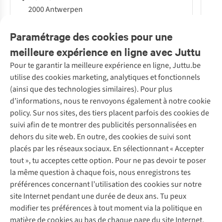
2000 Antwerpen
Détails du magasin
Paramétrage des cookies pour une
meilleure expérience en ligne avec Juttu
Pour te garantir la meilleure expérience en ligne, Juttu.be
Service client
utilise des cookies marketing, analytiques et fonctionnels
(ainsi que des technologies similaires). Pour plus
Questions fréquentes
d’informations, nous te renvoyons également à notre cookie
Nos services
Commander
policy. Sur nos sites, des tiers placent parfois des cookies de
Payer
Vintage - ReJUsed
suivi afin de te montrer des publicités personnalisées en
Juttu
10 % réduction étudiants
Atelier de couture
dehors du site web. En outre, des cookies de suivi sont
Klarna : post-paiement
Personal shopping
placés par les réseaux sociaux. En sélectionnant « Accepter
Qui sommes-nous ?
Livraison
Boîte à vêtements
tout », tu acceptes cette option. Pour ne pas devoir te poser
Juttu Friends
Abonne-toi à la newsletter
Retourner
Événements / ateliers
la même question à chaque fois, nous enregistrons tes
Inspiration
Rétractation d'une commande
préférences concernant l’utilisation des cookies sur notre
Travailler chez Juttu
Garantie
Suivez-nous
site Internet pendant une durée de deux ans. Tu peux
Nos magasins
Contact
modifier tes préférences à tout moment via la politique en
Le monde de Juttu
matière de cookies au bas de chaque page du site Internet.