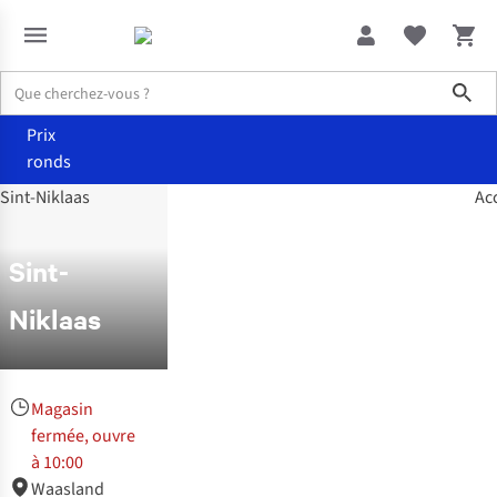
Sho
Prix
ronds
Acc
Magasins
Sint-Niklaas
Sint-
Niklaas
Magasin
fermée, ouvre
à 10:00
Waasland