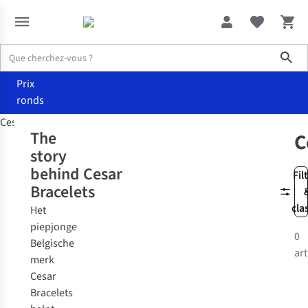
Sho
Prix
ronds
Cesar
The
C
story
behind
Cesar
Fil
Bracelets
cla
Het
piepjonge
0
Belgische
art
merk
Cesar
Bracelets