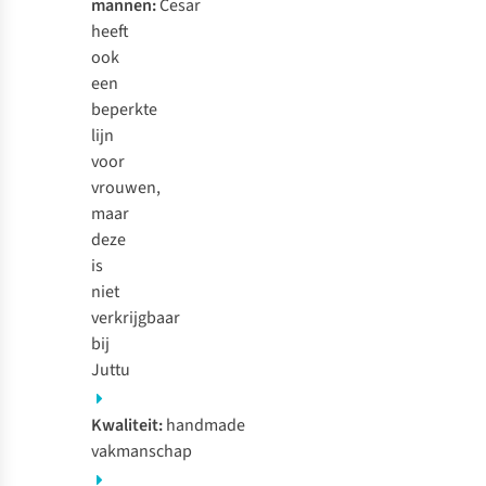
mannen:
Cesar
heeft
ook
een
beperkte
lijn
voor
vrouwen,
maar
deze
is
niet
verkrijgbaar
bij
Juttu
Kwaliteit:
handmade
vakmanschap