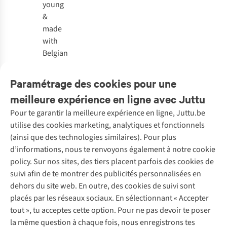
young
&
made
with
Belgian
love
Paramétrage des cookies pour une
meilleure expérience en ligne avec Juttu
Pour te garantir la meilleure expérience en ligne, Juttu.be
Service client
utilise des cookies marketing, analytiques et fonctionnels
(ainsi que des technologies similaires). Pour plus
Questions fréquentes
d’informations, nous te renvoyons également à notre cookie
Nos services
Commander
policy. Sur nos sites, des tiers placent parfois des cookies de
Payer
Vintage - ReJUsed
suivi afin de te montrer des publicités personnalisées en
Juttu
10 % réduction étudiants
Atelier de couture
dehors du site web. En outre, des cookies de suivi sont
Klarna : post-paiement
Personal shopping
placés par les réseaux sociaux. En sélectionnant « Accepter
Qui sommes-nous ?
Livraison
Boîte à vêtements
tout », tu acceptes cette option. Pour ne pas devoir te poser
Juttu Friends
Abonne-toi à la newsletter
Retourner
Événements / ateliers
la même question à chaque fois, nous enregistrons tes
Inspiration