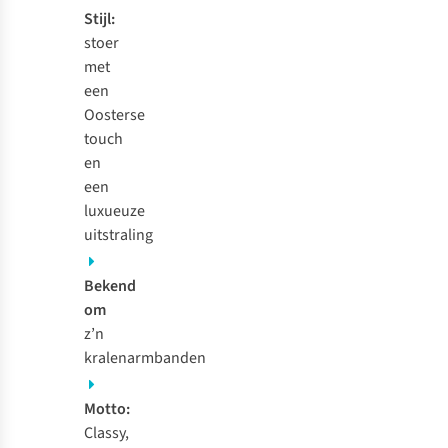
Stijl:
stoer
met
een
Oosterse
touch
en
een
luxueuze
uitstraling
Bekend
om
z’n
kralenarmbanden
Motto:
Classy,