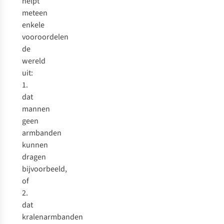
helpt
meteen
enkele
vooroordelen
de
wereld
uit:
1.
dat
mannen
geen
armbanden
kunnen
dragen
bijvoorbeeld,
of
2.
dat
kralenarmbanden