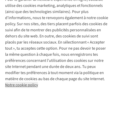
Service client
utilise des cookies marketing, analytiques et fonctionnels
(ainsi que des technologies similaires). Pour plus
Questions fréquentes
d’informations, nous te renvoyons également à notre cookie
Nos services
Commander
policy. Sur nos sites, des tiers placent parfois des cookies de
Payer
Vintage - ReJUsed
suivi afin de te montrer des publicités personnalisées en
Juttu
10 % réduction étudiants
Atelier de couture
dehors du site web. En outre, des cookies de suivi sont
Klarna : post-paiement
Personal shopping
placés par les réseaux sociaux. En sélectionnant « Accepter
Qui sommes-nous ?
Livraison
Boîte à vêtements
tout », tu acceptes cette option. Pour ne pas devoir te poser
Juttu Friends
Abonne-toi à la newsletter
Retourner
Événements / ateliers
la même question à chaque fois, nous enregistrons tes
Inspiration
Rétractation d'une commande
préférences concernant l’utilisation des cookies sur notre
Travailler chez Juttu
Garantie
Suivez-nous
site Internet pendant une durée de deux ans. Tu peux
Nos magasins
Contact
modifier tes préférences à tout moment via la politique en
Le monde de Juttu
matière de cookies au bas de chaque page du site Internet.
Entrepreneuriat responsable
Notre cookie policy
Déclaration d’accessibilité
Mentions légales
Politique de confidentialté
Conditions générales
Cookie policy
Retail Concepts N.V.,
Smallandlaan 9,
2660 Hoboken