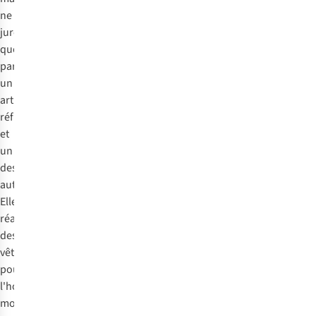
ne
jure
que
par
un
artisanat
réfléchi
et
un
design
authentique.
Elle
réalise
des
vêtements
pour
l'homme
moderne