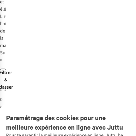
et
élégant.
Lire
l’histoire
de
la
marque
Suit
>
Filtrer
&
classer
0
articles
Paramétrage des cookies pour une
meilleure expérience en ligne avec Juttu
Pour te garantir la meilleure expérience en ligne, Juttu.be