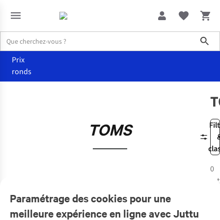
Sho
Prix
ronds
Marques
TOMS
T
TOMS
Fil
cla
0
art
Paramétrage des cookies pour une
meilleure expérience en ligne avec Juttu