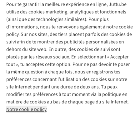
Pour te garantir la meilleure expérience en ligne, Juttu.be
Service client
utilise des cookies marketing, analytiques et fonctionnels
(ainsi que des technologies similaires). Pour plus
Questions fréquentes
d’informations, nous te renvoyons également à notre cookie
Nos services
Commander
policy. Sur nos sites, des tiers placent parfois des cookies de
Payer
Vintage - ReJUsed
suivi afin de te montrer des publicités personnalisées en
Juttu
10 % réduction étudiants
Atelier de couture
dehors du site web. En outre, des cookies de suivi sont
Klarna : post-paiement
Personal shopping
placés par les réseaux sociaux. En sélectionnant « Accepter
Qui sommes-nous ?
Livraison
Boîte à vêtements
tout », tu acceptes cette option. Pour ne pas devoir te poser
Juttu Friends
Abonne-toi à la newsletter
Retourner
Événements / ateliers
la même question à chaque fois, nous enregistrons tes
Inspiration
Rétractation d'une commande
préférences concernant l’utilisation des cookies sur notre
Travailler chez Juttu
Garantie
Suivez-nous
site Internet pendant une durée de deux ans. Tu peux
Nos magasins
Contact
modifier tes préférences à tout moment via la politique en
Le monde de Juttu
matière de cookies au bas de chaque page du site Internet.
Entrepreneuriat responsable
Notre cookie policy
Déclaration d’accessibilité
Mentions légales
Politique de confidentialté
Conditions générales
Cookie policy
Retail Concepts N.V.,
Smallandlaan 9,
2660 Hoboken