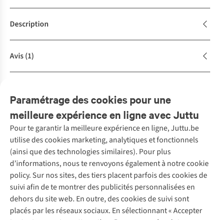
Description
Avis
(1)
Achète la tenue
Complétez le look
Paramétrage des cookies pour une
meilleure expérience en ligne avec Juttu
Pour te garantir la meilleure expérience en ligne, Juttu.be
Service client
utilise des cookies marketing, analytiques et fonctionnels
(ainsi que des technologies similaires). Pour plus
Questions fréquentes
d’informations, nous te renvoyons également à notre cookie
Nos services
Commander
policy. Sur nos sites, des tiers placent parfois des cookies de
Payer
Vintage - ReJUsed
suivi afin de te montrer des publicités personnalisées en
Juttu
10 % réduction étudiants
Atelier de couture
dehors du site web. En outre, des cookies de suivi sont
Klarna : post-paiement
Personal shopping
placés par les réseaux sociaux. En sélectionnant « Accepter
Qui sommes-nous ?
Livraison