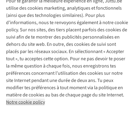
Pour te garantir la meilleure expérience en ligne, Juttu.be
Service client
utilise des cookies marketing, analytiques et fonctionnels
(ainsi que des technologies similaires). Pour plus
Questions fréquentes
d’informations, nous te renvoyons également à notre cookie
Nos services
Commander
policy. Sur nos sites, des tiers placent parfois des cookies de
Payer
Vintage - ReJUsed
suivi afin de te montrer des publicités personnalisées en
Juttu
10 % réduction étudiants
Atelier de couture
dehors du site web. En outre, des cookies de suivi sont
Klarna : post-paiement
Personal shopping
placés par les réseaux sociaux. En sélectionnant « Accepter
Qui sommes-nous ?
Livraison
Boîte à vêtements
tout », tu acceptes cette option. Pour ne pas devoir te poser
Juttu Friends
Abonne-toi à la newsletter
Retourner
Événements / ateliers
la même question à chaque fois, nous enregistrons tes
Inspiration
Rétractation d'une commande
préférences concernant l’utilisation des cookies sur notre
Travailler chez Juttu
Garantie
Suivez-nous
site Internet pendant une durée de deux ans. Tu peux
Nos magasins
Contact
modifier tes préférences à tout moment via la politique en
Le monde de Juttu
matière de cookies au bas de chaque page du site Internet.
Entrepreneuriat responsable
Notre cookie policy
Déclaration d’accessibilité
Mentions légales
Politique de confidentialté
Conditions générales
Cookie policy
Retail Concepts N.V.,
Smallandlaan 9,
2660 Hoboken