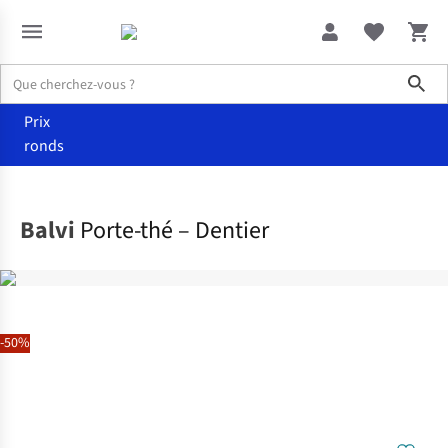
Sho
Prix
ronds
Maison
Cuisine
Balvi
Porte-thé – Dentier
-50%