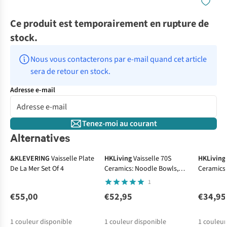
Ce produit est temporairement en rupture de
stock.
Nous vous contacterons par e-mail quand cet article 
sera de retour en stock.
Adresse e-mail
Tenez-moi au courant
Alternatives
&KLEVERING
Vaisselle Plate
HKLiving
Vaisselle 70S
HKLiving
De La Mer Set Of 4
Ceramics: Noodle Bowls,
Ceramics:
Geyser (Set Of 4)
Set Of 4
1
€55,00
€52,95
€34,95
1
couleur disponible
1
couleur disponible
1
couleur