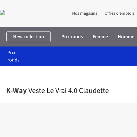
Nos magasins
Offres d'emplois
New collection
Prix ronds
Femme
Homme
Prix
ronds
Accueil
Femme
Vêtements
Manteaux
Veste Le Vrai 4.0 Clau
K-Way
Veste Le Vrai 4.0 Claudette