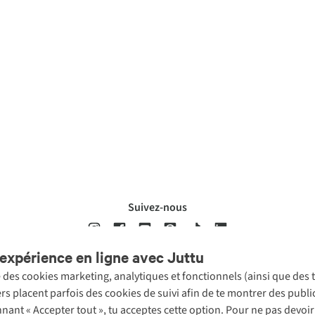
Suivez-nous
expérience en ligne avec Juttu
se des cookies marketing, analytiques et fonctionnels (ainsi que des
ons légales
Politique de confidentialté
Conditions générales
Cookie 
ers placent parfois des cookies de suivi afin de te montrer des publ
onnant « Accepter tout », tu acceptes cette option. Pour ne pas devo