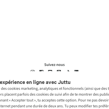
Suivez-nous
expérience en ligne avec Juttu
se des cookies marketing, analytiques et fonctionnels (ainsi que des
ons légales
Politique de confidentialté
Conditions générales
Cookie 
ers placent parfois des cookies de suivi afin de te montrer des publ
onnant « Accepter tout », tu acceptes cette option. Pour ne pas devo
 Internet pendant une durée de deux ans. Tu peux modifier tes préfé