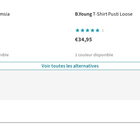
imsia
B.Young
T-Shirt Pusti Loose
1
€34,95
nible
1
couleur disponible
Voir toutes les alternatives