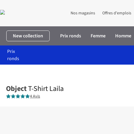
Nos magasins
Offres d'emplois
New collection
Prix ronds
Femme
Homme
Prix
ronds
Accueil
Femme
Vêtements
T-shirts & tops
T-Shirt Laila
Object
T-Shirt Laila
4 Avis