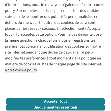
Questions fréquentes
d’informations, nous te renvoyons également à notre cookie
Nos services
Commander
policy. Sur nos sites, des tiers placent parfois des cookies de
Payer
Vintage - ReJUsed
suivi afin de te montrer des publicités personnalisées en
Juttu
10 % réduction étudiants
Atelier de couture
dehors du site web. En outre, des cookies de suivi sont
Klarna : post-paiement
Personal shopping
placés par les réseaux sociaux. En sélectionnant « Accepter
Qui sommes-nous ?
Livraison
Boîte à vêtements
tout », tu acceptes cette option. Pour ne pas devoir te poser
Juttu Friends
Abonne-toi à la newsletter
Retourner
Événements / ateliers
la même question à chaque fois, nous enregistrons tes
Inspiration
Rétractation d'une commande
préférences concernant l’utilisation des cookies sur notre
Travailler chez Juttu
Garantie
Suivez-nous
site Internet pendant une durée de deux ans. Tu peux
Nos magasins
Contact
modifier tes préférences à tout moment via la politique en
Le monde de Juttu
matière de cookies au bas de chaque page du site Internet.
Entrepreneuriat responsable
Notre cookie policy
Déclaration d’accessibilité
Mentions légales
Politique de confidentialté
Conditions générales
Cookie policy
Retail Concepts N.V.,
Smallandlaan 9,
2660 Hoboken
team@juttu.be
+32 (0)3 828 30 15
Accepter tout
BTW BE 0416.762.280
Uniquement les essentiels