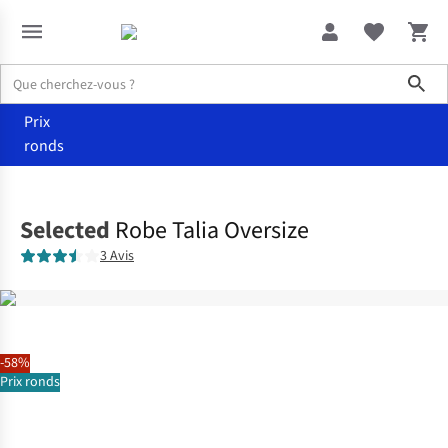
Sho
Prix
ronds
Vêtements
Robes
Selected
Robe Talia Oversize
3 Avis
-58%
Prix ronds