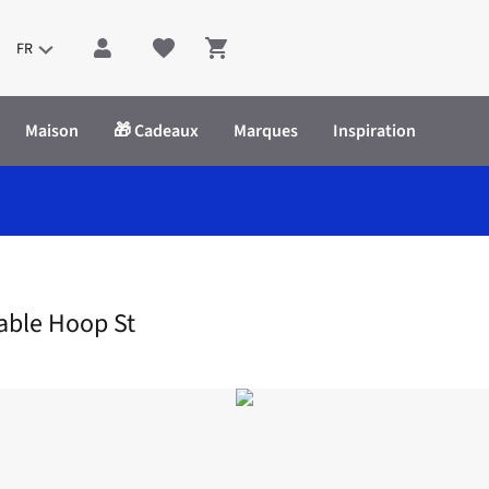
FR
Shopping cart
Maison
🎁 Cadeaux
Marques
Inspiration
lmina - Adjustable Hoop St
table Hoop St