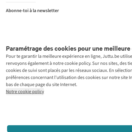
Abonne-toi à la newsletter
Paramétrage des cookies pour une meilleure 
Pour te garantir la meilleure expérience en ligne, Juttu.be utili
Menti
renvoyons également à notre cookie policy. Sur nos sites, des ti
Retail Concepts
cookies de suivi sont placés par les réseaux sociaux. En sélecti
N.V.,
préférences concernant l’utilisation des cookies sur notre site
Smallandlaan
bas de chaque page du site Internet.
9, 2660
Notre cookie policy
Hoboken
+32 (0)3 828
30 15
team@juttu.be
BTW BE