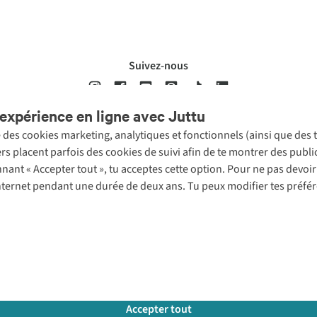
Suivez-nous
expérience en ligne avec Juttu
se des cookies marketing, analytiques et fonctionnels (ainsi que des
ons légales
Politique de confidentialté
Conditions générales
Cookie 
ers placent parfois des cookies de suivi afin de te montrer des publ
onnant « Accepter tout », tu acceptes cette option. Pour ne pas devo
 Internet pendant une durée de deux ans. Tu peux modifier tes préfé
Accepter tout