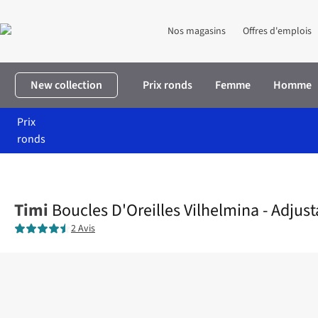
Nos magasins
Offres d'emplois
New collection
Prix ronds
Femme
Homme
Prix
ronds
Accueil
Femme
Accessoires
Bijoux
Boucles D'Oreilles Vilhe
Timi
Boucles D'Oreilles Vilhelmina - Adjus
2 Avis