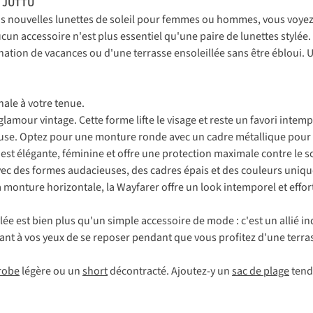
ez JUTTU
 vos nouvelles lunettes de soleil pour femmes ou hommes, vous vo
 aucun accessoire n'est plus essentiel qu'une paire de lunettes stylée
nation de vacances ou d'une terrasse ensoleillée sans être ébloui. U
nale à votre tenue.
glamour vintage. Cette forme lifte le visage et reste un favori intemp
use. Optez pour une monture ronde avec un cadre métallique pour 
est élégante, féminine et offre une protection maximale contre le so
ec des formes audacieuses, des cadres épais et des couleurs uniqu
sa monture horizontale, la Wayfarer offre un look intemporel et
effor
tylée est bien plus qu'un simple accessoire de mode : c'est un allié 
tant à vos yeux de se reposer pendant que vous profitez d'une terra
robe
légère ou un
short
décontracté. Ajoutez-y un
sac de plage
tend