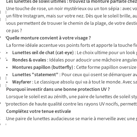
Les lunettes de soleil ultimes : trouvez la monture parfaite ch
Une touche de rose, un noir mystérieux ou un ton sépia : avec
Komono
Komono
un filtre Instagram, mais sur votre nez. Dès que le soleil brille,
Lunettes De
Lunettes De
vous permettent de trouver le chemin de la plage, de votre desti
Soleil Devon
Soleil Hayden
5
2
ce pas ?
€59,00
€59,00
Quelle monture convient à votre visage ?
La forme idéale accentue vos points forts et apporte la touche fi
4
couleurs
3
•
couleurs
Lunettes œil de chat (cat-eye)
: Le choix ultime pour un look 
disponibles
disponibles
•
Rondes & ovales
: Idéales pour adoucir une mâchoire angule
•
Montures papillon (butterfly)
: Cette forme papillon oversize 
•
Lunettes "statement"
: Pour ceux qui osent se démarquer av
Komono
Komono
•
Wayfarer
: Le classique absolu qui va à tout le monde. Avec 
Lunettes De
Lunettes De
Pourquoi investir dans une bonne protection UV ?
Soleil Louise
Soleil Lionel
1
Lorsque le soleil est au zénith, une paire de lunettes de soleil s
€69,00
€69,00
protection de haute qualité contre les rayons UV nocifs, permet
Complétez votre tenue estivale
1
couleur
2
Une paire de lunettes audacieuse se marie à merveille avec une
couleurs
disponible
disponibles