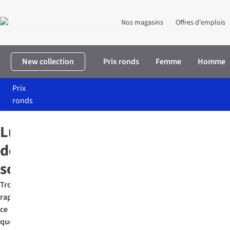
Nos magasins
Offres d'emplois
New collection
Prix ronds
Femme
Homme
Prix
ronds
Accueil
Accessoires
Lunettes de soleil
Lunettes
de
soleil
Trouvez
rapidement
ce
que