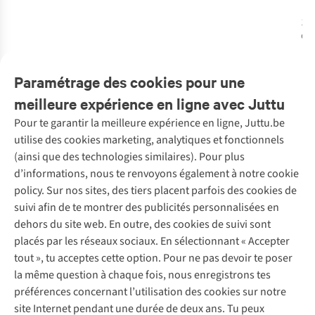
Lap
1
c
dis
Paramétrage des cookies pour une
1
2
meilleure expérience en ligne avec Juttu
Pour te garantir la meilleure expérience en ligne, Juttu.be
Service client
utilise des cookies marketing, analytiques et fonctionnels
(ainsi que des technologies similaires). Pour plus
Questions fréquentes
d’informations, nous te renvoyons également à notre cookie
Nos services
Commander
policy. Sur nos sites, des tiers placent parfois des cookies de
Payer
Vintage - ReJUsed
suivi afin de te montrer des publicités personnalisées en
Juttu
10 % réduction étudiants
Atelier de couture
dehors du site web. En outre, des cookies de suivi sont
Klarna : post-paiement
Personal shopping
placés par les réseaux sociaux. En sélectionnant « Accepter
Qui sommes-nous ?
Livraison
Boîte à vêtements
tout », tu acceptes cette option. Pour ne pas devoir te poser
Juttu Friends
Abonne-toi à la newsletter
Retourner
Événements / ateliers
la même question à chaque fois, nous enregistrons tes
Inspiration
Rétractation d'une commande
préférences concernant l’utilisation des cookies sur notre
Travailler chez Juttu
Garantie
Suivez-nous
site Internet pendant une durée de deux ans. Tu peux
Nos magasins