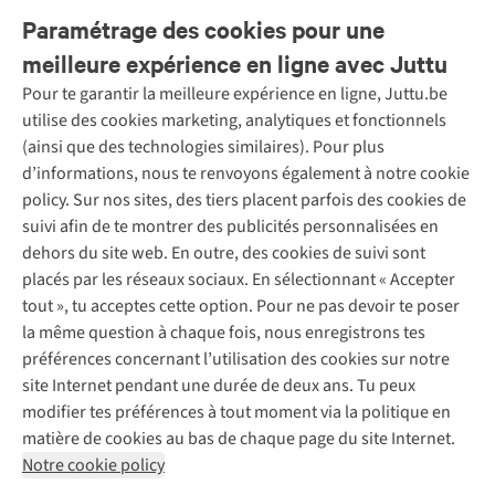
Paramétrage des cookies pour une
2
meilleure expérience en ligne avec Juttu
Pour te garantir la meilleure expérience en ligne, Juttu.be
Service client
utilise des cookies marketing, analytiques et fonctionnels
(ainsi que des technologies similaires). Pour plus
Questions fréquentes
d’informations, nous te renvoyons également à notre cookie
Nos services
Commander
policy. Sur nos sites, des tiers placent parfois des cookies de
Payer
Vintage - ReJUsed
suivi afin de te montrer des publicités personnalisées en
Juttu
10 % réduction étudiants
Atelier de couture
dehors du site web. En outre, des cookies de suivi sont
Klarna : post-paiement
Personal shopping
placés par les réseaux sociaux. En sélectionnant « Accepter
Qui sommes-nous ?
Livraison
Boîte à vêtements
tout », tu acceptes cette option. Pour ne pas devoir te poser
Juttu Friends
Abonne-toi à la newsletter
Retourner
Événements / ateliers
la même question à chaque fois, nous enregistrons tes
Inspiration
Rétractation d'une commande
préférences concernant l’utilisation des cookies sur notre
Travailler chez Juttu
Garantie
Suivez-nous
site Internet pendant une durée de deux ans. Tu peux
Nos magasins
Contact
modifier tes préférences à tout moment via la politique en
Le monde de Juttu
matière de cookies au bas de chaque page du site Internet.
Entrepreneuriat responsable
Notre cookie policy
Déclaration d’accessibilité
Mentions légales
Politique de confidentialté