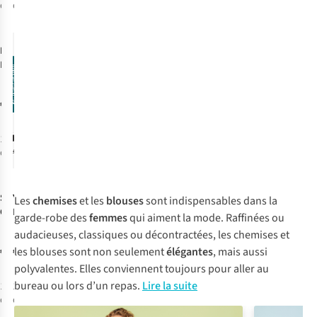
disponible
disponible
Nouveautés
Eleh
Chemisier
Efw260269
€108,00
1
couleur
disponible
Nouveautés
Nouveautés
Selected
Yas
Chemisier
Les
chemises
et les
blouses
sont indispensables dans la
Chemisier
Karline
garde-robe des
femmes
qui aiment la mode. Raffinées ou
Slwdonna Ls
audacieuses, classiques ou décontractées, les chemises et
Shirt Noos
€79,99
€69,99
les blouses sont non seulement
élégantes
, mais aussi
polyvalentes. Elles conviennent toujours pour aller au
bureau ou lors d’un repas.
Lire la suite
1
couleur
1
couleur
disponible
disponible
Nouveautés
Nouveautés