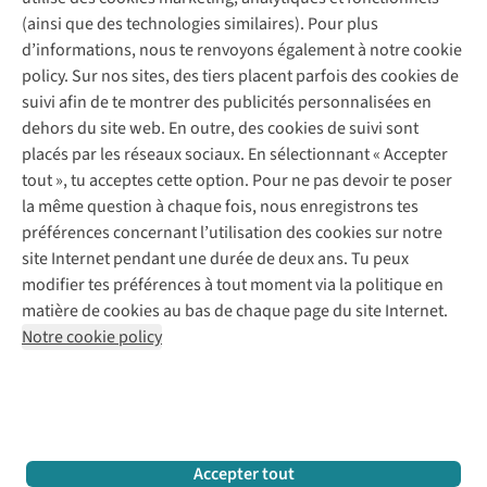
(ainsi que des technologies similaires). Pour plus
Questions fréquentes
d’informations, nous te renvoyons également à notre cookie
Nos services
Commander
policy. Sur nos sites, des tiers placent parfois des cookies de
Payer
Vintage - ReJUsed
suivi afin de te montrer des publicités personnalisées en
Juttu
10 % réduction étudiants
Atelier de couture
dehors du site web. En outre, des cookies de suivi sont
Klarna : post-paiement
Personal shopping
placés par les réseaux sociaux. En sélectionnant « Accepter
Qui sommes-nous ?
Livraison
Boîte à vêtements
tout », tu acceptes cette option. Pour ne pas devoir te poser
Juttu Friends
Abonne-toi à la newsletter
Retourner
Événements / ateliers
la même question à chaque fois, nous enregistrons tes
Inspiration
Rétractation d'une commande
préférences concernant l’utilisation des cookies sur notre
Travailler chez Juttu
Garantie
Suivez-nous
site Internet pendant une durée de deux ans. Tu peux
Nos magasins
Contact
modifier tes préférences à tout moment via la politique en
Le monde de Juttu
matière de cookies au bas de chaque page du site Internet.
Entrepreneuriat responsable
Notre cookie policy
Déclaration d’accessibilité
Mentions légales
Politique de confidentialté
Conditions générales
Cookie policy
Retail Concepts N.V.,
Smallandlaan 9,
2660 Hoboken
team@juttu.be
+32 (0)3 828 30 15
Accepter tout