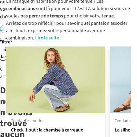
En manque d’inspiration pour votre tenue ? Les
que
combinaisons
sont là pour vous ! C’est LA solution si vous ne
vous
voulez
pas perdre de temps
pour choisir votre
tenue
.
cherchez:
Arrêtez de trop réfléchir pour savoir quel pantalon associer
Longue
Court
à tel haut : exprimez votre personnalité avec une
combinaison.
Lire la suite
Filtrer
&
classer
0
articles
Désolé,
nous
n'avons
trouvé
Tendances mode
Tendances 
Check it out : la chemise à carreaux
La silhoue
aucun