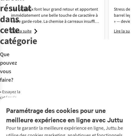
résultat
Les carreaux font leur grand retour et apportent
Stress de ch
immédiatement une belle touche de caractère à
barrel leg —
dans
votre garde-robe. La chemise à carreaux insuffle
» — devient 
cette
une vibe
cool-girl
et légèrement edgy à vos
automne. Pe
Lire la suite
Lire la suite
looks du quotidien. Boutonnez-la
bouffante, c
catégorie
soigneusement sur un pantalon élégant, ou
teintes aut
portez-la oversized et ouverte sur un top simple
remarquent
comme une pièce de
superposition
nonchalante.
Que
Facile à styliser, peu importe le programme de
pouvez
votre journée.
vous
faire?
•
Essayez la
catégorie
Vêtements
Paramétrage des cookies pour une
meilleure expérience en ligne avec Juttu
Pour te garantir la meilleure expérience en ligne, Juttu.be
Service client
utilise des cookies marketing, analytiques et fonctionnels