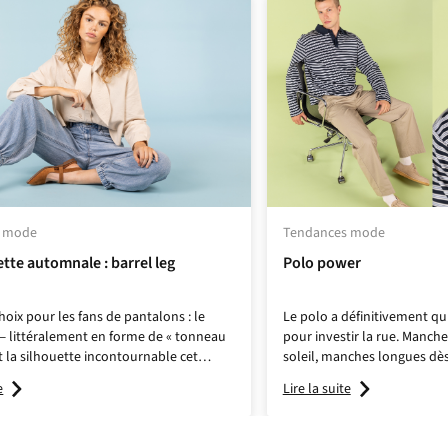
s mode
Tendances mode
ette automnale : barrel leg
Polo power
hoix pour les fans de pantalons : le
Le polo a définitivement qui
 — littéralement en forme de « tonneau
pour investir la rue. Manche
t la silhouette incontournable cet
soleil, manches longues dè
Pense à une coupe légèrement
chute : c'est la pièce ultim
e
Lire la suite
casual et chic à la fois, dans un mix de
casual
sans effort. Porte-le 
tomnales ou de motifs qui se
plein été, glisse-le sous un
t.
le frais s'installe, ou associ