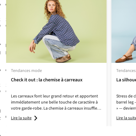
€109,95
€49,99
1
couleur
1
couleur
disponible
disponible
Yas
Ichi
Chemise
T-Shirt
Lee
Mimsia
€59,99
€59,95
Tendances mode
Tendance
Check it out : la chemise à carreaux
La silhou
1
couleur
1
couleur
disponible
disponible
Les carreaux font leur grand retour et apportent
Stress de c
immédiatement une belle touche de caractère à
barrel leg
votre garde-robe. La chemise à carreaux insuffle
» — devien
Numph
T-
une vibe
cool-girl
et légèrement edgy à vos looks
automne. 
Object
Pantalon lisa
Lire la suite
Lire la suit
Shirt Rixie
du quotidien. Boutonnez-la soigneusement sur
bouffante, 
un pantalon élégant, ou portez-la oversized et
teintes au
ouverte sur un top simple comme une pièce de
remarquen
7
€49,99