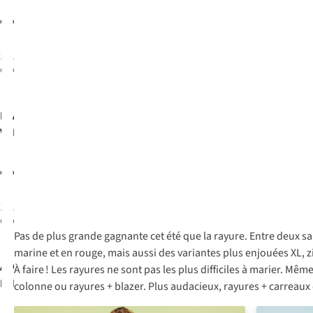
Shirt
€39,95
€79,99
1
couleur
1
couleur
disponible
disponible
Nathalie
Another-
Vleeschouwer
Label
Hemd
Chemise
Cila
Hermine
€189,00
€79,95
1
couleur
1
couleur
disponible
disponible
Pas de plus grande gagnante cet été que la rayure. Entre deux s
marine et en rouge, mais aussi des variantes plus enjouées XL, zi
Another-
Object
Blazer
À faire ! Les rayures ne sont pas les plus difficiles à marier. Mêm
Label
Lisa Tie Aop
Jeans
colonne ou rayures + blazer. Plus audacieux, rayures + carreaux 
Mirella