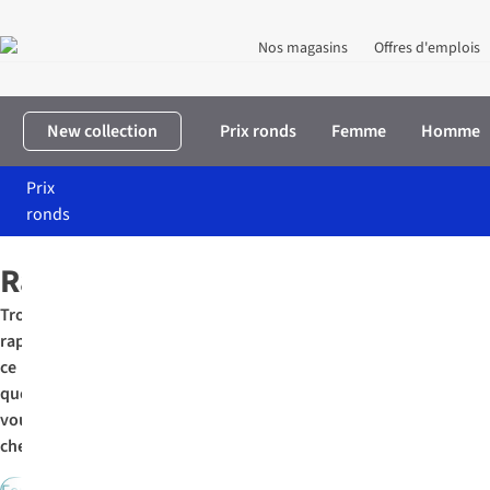
Nos magasins
Offres d'emplois
New collection
Prix ronds
Femme
Homme
Prix
ronds
Accueil
Tendance
Rayures
Rayures
Trouvez
rapidement
ce
que
vous
cherchez: