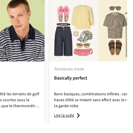
Tendances mode
Basically perfect
tté les terrains de golf
Bons basiques, combinaisons infinies : ces 4
s courtes sous le
haves
d’été se mixent sans effort avec le rest
s que le thermomètre
ta garde-robe.
e pour un look
smart-
Lire la suite
avec un short en lin en
 blazer oversized quand
e-le à un chino et des