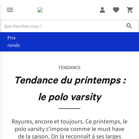
Sho
Prix
ronds
Le monde de Juttu
Tendance du printemps : le polo varsity
TENDANCE
Tendance du printemps :
le polo varsity
Rayures, encore et toujours. Ce printemps, le
polo varsity s’impose comme le must have
de la saison. On la reconnaît à ses larges