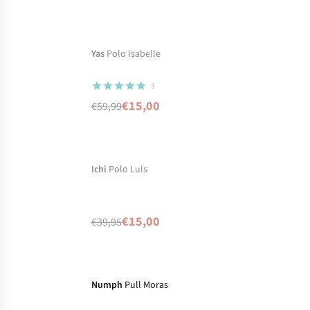
-75%
Prix ronds
En rupture de stock
Yas
Polo Isabelle
3
€15,00
€59,99
-62%
Prix ronds
Temporairement en
Ichi
Polo Luls
rupture de stock
mais disponible
€15,00
€39,95
dans d'autres
couleurs
-29%
Prix ronds
Numph
Pull Moras