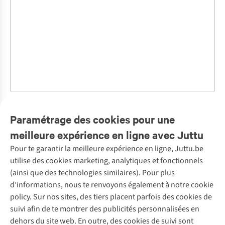
Tendances mode
Paramétrage des cookies pour une
Animal print actu
meilleure expérience en ligne avec Juttu
Pour te garantir la meilleure expérience en ligne, Juttu.be
Service client
utilise des cookies marketing, analytiques et fonctionnels
(ainsi que des technologies similaires). Pour plus
Questions fréquentes
d’informations, nous te renvoyons également à notre cookie
Nos services
Commander
policy. Sur nos sites, des tiers placent parfois des cookies de
Payer
Vintage - ReJUsed
suivi afin de te montrer des publicités personnalisées en
Juttu
10 % réduction étudiants
Atelier de couture
dehors du site web. En outre, des cookies de suivi sont