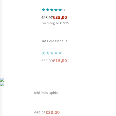
1
€35,00
€48,97
Prix d'origine: €69,95
-75%
Prix ronds
En rupture
Yas
Polo Isabelle
de stock
3
€15,00
€59,99
-57%
Prix ronds
En rupture de stock
Ichi
Polo Ophia
€30,00
€69,95