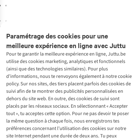
€45,00
€45,00
€95,00
€95,00
4
couleurs
4
couleurs
disponibles
disponibles
Paramétrage des cookies pour une
%
%
%
%
meilleure expérience en ligne avec Juttu
Pour te garantir la meilleure expérience en ligne, Juttu.be
Service client
utilise des cookies marketing, analytiques et fonctionnels
(ainsi que des technologies similaires). Pour plus
Questions fréquentes
d’informations, nous te renvoyons également à notre cookie
Nos services
Commander
policy. Sur nos sites, des tiers placent parfois des cookies de
Payer
Vintage - ReJUsed
suivi afin de te montrer des publicités personnalisées en
Juttu
10 % réduction étudiants
Atelier de couture
dehors du site web. En outre, des cookies de suivi sont
Klarna : post-paiement
Personal shopping
placés par les réseaux sociaux. En sélectionnant « Accepter
Qui sommes-nous ?
Livraison
Boîte à vêtements
tout », tu acceptes cette option. Pour ne pas devoir te poser
Juttu Friends
Abonne-toi à la newsletter
Retourner
Événements / ateliers
la même question à chaque fois, nous enregistrons tes
Inspiration
Rétractation d'une commande
préférences concernant l’utilisation des cookies sur notre
Travailler chez Juttu
Garantie
Suivez-nous
site Internet pendant une durée de deux ans. Tu peux
Nos magasins