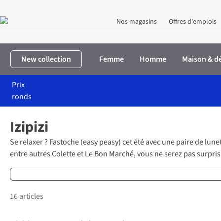
Nos magasins
Offres d'emplois
New collection
Femme
Homme
Maison & d
Prix
ronds
Accueil
Marques
Izipizi
Izipizi
Se relaxer ? Fastoche (
easy peasy
) cet été avec une paire de lun
entre autres Colette et Le Bon Marché, vous ne serez pas surpri
16 articles
-50%