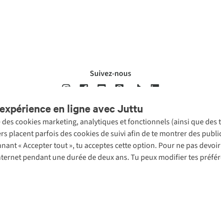
Suivez-nous
expérience en ligne avec Juttu
se des cookies marketing, analytiques et fonctionnels (ainsi que des
ons légales
Politique de confidentialté
Conditions générales
Cookie 
ers placent parfois des cookies de suivi afin de te montrer des publ
onnant « Accepter tout », tu acceptes cette option. Pour ne pas devo
 Internet pendant une durée de deux ans. Tu peux modifier tes préfé