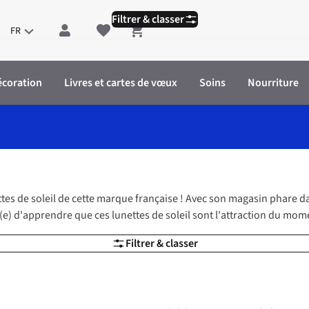
Filtrer & classer
FR
Shopping cart
écoration
Livres et cartes de vœux
Soins
Nourriture
ettes de soleil de cette marque française ! Avec son magasin phare d
s(e) d'apprendre que ces lunettes de soleil sont l'attraction du mo
Filtrer & classer
-50%