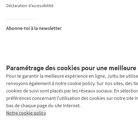
Déclaration d’accessibilité
Abonne-toi à la newsletter
Paramétrage des cookies pour une meilleure 
Pour te garantir la meilleure expérience en ligne, Juttu.be utili
Menti
renvoyons également à notre cookie policy. Sur nos sites, des ti
Retail Concepts
cookies de suivi sont placés par les réseaux sociaux. En sélecti
N.V.,
préférences concernant l’utilisation des cookies sur notre site
Smallandlaan
bas de chaque page du site Internet.
9, 2660
Notre cookie policy
Hoboken
+32 (0)3 828
30 15