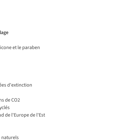
lage
licone et le paraben
ées d'extinction
ons de CO2
yclés
d de l'Europe de l'Est
 naturels