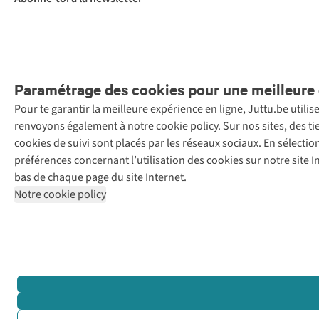
Paramétrage des cookies pour une meilleure 
Pour te garantir la meilleure expérience en ligne, Juttu.be utili
Menti
renvoyons également à notre cookie policy. Sur nos sites, des ti
Retail Concepts
cookies de suivi sont placés par les réseaux sociaux. En sélecti
N.V.,
préférences concernant l’utilisation des cookies sur notre site
Smallandlaan
bas de chaque page du site Internet.
9, 2660
Notre cookie policy
Hoboken
+32 (0)3 828
30 15
team@juttu.be
BTW BE
0416.762.280