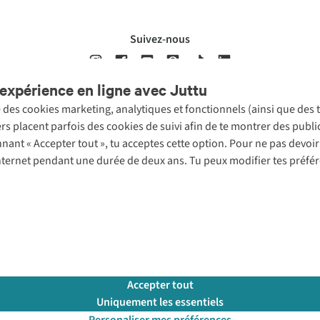
Suivez-nous
expérience en ligne avec Juttu
se des cookies marketing, analytiques et fonctionnels (ainsi que des
ons légales
Politique de confidentialté
Conditions générales
Cookie 
ers placent parfois des cookies de suivi afin de te montrer des publ
onnant « Accepter tout », tu acceptes cette option. Pour ne pas devo
 Internet pendant une durée de deux ans. Tu peux modifier tes préfé
Accepter tout
Uniquement les essentiels