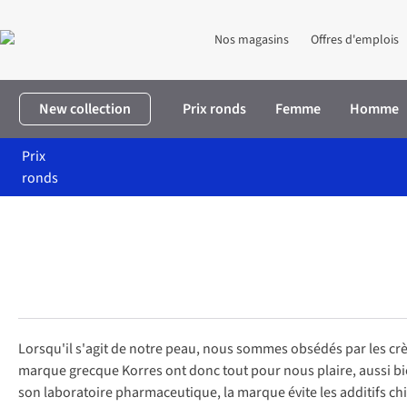
Nos magasins
Offres d'emplois
New collection
Prix ronds
Femme
Homme
Prix
ronds
Accueil
Marques
Korres
À propos de korres
Lorsqu'il s'agit de notre peau, nous sommes obsédés par les crè
marque grecque Korres ont donc tout pour nous plaire, aussi bien
son laboratoire pharmaceutique, la marque évite les additifs chi