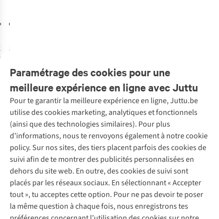
Compagnies :
Midi À New
Meurtre Au
York - Peinture
€13,00
€20,15
Village
Au Numéro
1
couleur
1
couleur
disponible
disponible
Paramétrage des cookies pour une
meilleure expérience en ligne avec Juttu
Pour te garantir la meilleure expérience en ligne, Juttu.be
Service client
utilise des cookies marketing, analytiques et fonctionnels
(ainsi que des technologies similaires). Pour plus
Questions fréquentes
d’informations, nous te renvoyons également à notre cookie
Nos services
Commander
policy. Sur nos sites, des tiers placent parfois des cookies de
Payer
Vintage - ReJUsed
suivi afin de te montrer des publicités personnalisées en
Juttu
10 % réduction étudiants
Atelier de couture
dehors du site web. En outre, des cookies de suivi sont
Klarna : post-paiement
Personal shopping
placés par les réseaux sociaux. En sélectionnant « Accepter
Qui sommes-nous ?
Livraison
Boîte à vêtements
tout », tu acceptes cette option. Pour ne pas devoir te poser
Juttu Friends
Abonne-toi à la newsletter
Retourner
Événements / ateliers
la même question à chaque fois, nous enregistrons tes
Inspiration
Rétractation d'une commande
préférences concernant l’utilisation des cookies sur notre