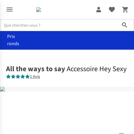
Sho
Prix
ronds
Accueil
Femme
All the ways to say
Accessoire Hey Sexy
1 Avis