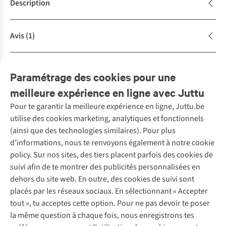
Description
Avis
(1)
Caractéristiques de durabilité
Paramétrage des cookies pour une
meilleure expérience en ligne avec Juttu
Pour te garantir la meilleure expérience en ligne, Juttu.be
Service client
utilise des cookies marketing, analytiques et fonctionnels
(ainsi que des technologies similaires). Pour plus
Questions fréquentes
d’informations, nous te renvoyons également à notre cookie
Nos services
Commander
policy. Sur nos sites, des tiers placent parfois des cookies de
Payer
Vintage - ReJUsed
suivi afin de te montrer des publicités personnalisées en
Juttu
10 % réduction étudiants
Atelier de couture
dehors du site web. En outre, des cookies de suivi sont
Klarna : post-paiement
Personal shopping
placés par les réseaux sociaux. En sélectionnant « Accepter
Qui sommes-nous ?
Livraison
Boîte à vêtements
tout », tu acceptes cette option. Pour ne pas devoir te poser
Juttu Friends
Abonne-toi à la newsletter
Retourner
Événements / ateliers
la même question à chaque fois, nous enregistrons tes
Inspiration
Rétractation d'une commande