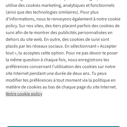
Service client
utilise des cookies marketing, analytiques et fonctionnels
(ainsi que des technologies similaires). Pour plus
Questions fréquentes
d’informations, nous te renvoyons également à notre cookie
Nos services
Commander
policy. Sur nos sites, des tiers placent parfois des cookies de
Payer
Vintage - ReJUsed
suivi afin de te montrer des publicités personnalisées en
Juttu
10 % réduction étudiants
Atelier de couture
dehors du site web. En outre, des cookies de suivi sont
Klarna : post-paiement
Personal shopping
placés par les réseaux sociaux. En sélectionnant « Accepter
Qui sommes-nous ?
Livraison
Boîte à vêtements
tout », tu acceptes cette option. Pour ne pas devoir te poser
Juttu Friends
Abonne-toi à la newsletter
Retourner
Événements / ateliers
la même question à chaque fois, nous enregistrons tes
Inspiration
Rétractation d'une commande
préférences concernant l’utilisation des cookies sur notre
Travailler chez Juttu
Garantie
Suivez-nous
site Internet pendant une durée de deux ans. Tu peux
Nos magasins
Contact
modifier tes préférences à tout moment via la politique en
Le monde de Juttu
matière de cookies au bas de chaque page du site Internet.
Entrepreneuriat responsable
Notre cookie policy
Déclaration d’accessibilité
Mentions légales
Politique de confidentialté
Conditions générales
Cookie policy
Retail Concepts N.V.,
Smallandlaan 9,
2660 Hoboken