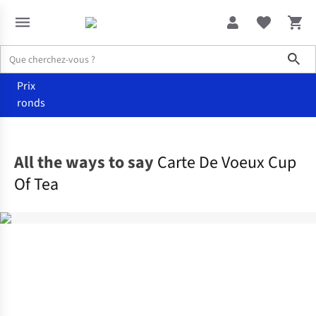
Sho
Prix
ronds
Accueil
Maison & décoration
All the ways to say
Carte De Voeux Cup
Of Tea