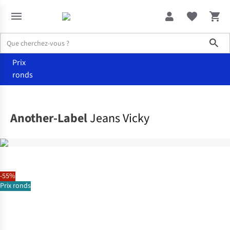
Sho
Prix
ronds
Vêtements
Pantalons
Another-Label
Jeans Vicky
-55%
Prix ronds