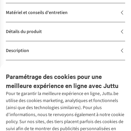
Matériel et conseils d'entretien
Détails du produit
Description
Achète la tenue
Complétez le look
Paramétrage des cookies pour une
meilleure expérience en ligne avec Juttu
Pour te garantir la meilleure expérience en ligne, Juttu.be
Service client
utilise des cookies marketing, analytiques et fonctionnels
(ainsi que des technologies similaires). Pour plus
Questions fréquentes
d’informations, nous te renvoyons également à notre cookie
Nos services
Commander
policy. Sur nos sites, des tiers placent parfois des cookies de
Payer
Vintage - ReJUsed
suivi afin de te montrer des publicités personnalisées en