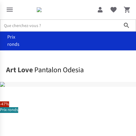
Sho
Prix
ronds
Vêtements
Pantalons
Art Love
Pantalon Odesia
-47%
Prix ronds