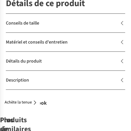
Détails de ce produit
Conseils de taille
Matériel et conseils d'entretien
Détails du produit
Description
Achète la tenue
Complétez le look
Produits
Plus
similaires
de