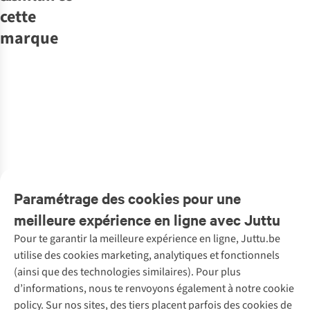
cette
marque
Object
Selected
Orfeo
Object
Selected
Pantalon
Pantalon
Selected
Pantalon lisa
Pantalon
Pantalon
Rita
Cindy
Pantalon
Rita
Natalieose
Slfloose Barrel
7
42
7
Willow Mw
Art Love
Art Love
T-Shirt
T-Shirt
€59,99
€89,99
€69,00
€49,99
€89,99
€89,99
Linen Bld Pant
Leane
Suzie
2
couleurs
4
couleurs
1
couleur
5
couleurs disponibles
1
couleur
4
couleurs
€35,00
€29,00
disponibles
disponibles
disponible
disponible
disponibles
%
%
1
couleur
1
couleur
disponible
disponible
Paramétrage des cookies pour une
meilleure expérience en ligne avec Juttu
Pour te garantir la meilleure expérience en ligne, Juttu.be
Service client
utilise des cookies marketing, analytiques et fonctionnels
(ainsi que des technologies similaires). Pour plus
Questions fréquentes
d’informations, nous te renvoyons également à notre cookie
Nos services
Commander
policy. Sur nos sites, des tiers placent parfois des cookies de