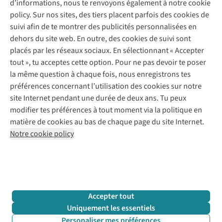
d’informations, nous te renvoyons également à notre cookie
Nos services
Commander
policy. Sur nos sites, des tiers placent parfois des cookies de
Payer
Vintage - ReJUsed
suivi afin de te montrer des publicités personnalisées en
Juttu
10 % réduction étudiants
Atelier de couture
dehors du site web. En outre, des cookies de suivi sont
Klarna : post-paiement
Personal shopping
placés par les réseaux sociaux. En sélectionnant « Accepter
Qui sommes-nous ?
Livraison
Boîte à vêtements
tout », tu acceptes cette option. Pour ne pas devoir te poser
Juttu Friends
Abonne-toi à la newsletter
Retourner
Événements / ateliers
la même question à chaque fois, nous enregistrons tes
Inspiration
Rétractation d'une commande
préférences concernant l’utilisation des cookies sur notre
Travailler chez Juttu
Garantie
Suivez-nous
site Internet pendant une durée de deux ans. Tu peux
Nos magasins
Contact
modifier tes préférences à tout moment via la politique en
Le monde de Juttu
matière de cookies au bas de chaque page du site Internet.
Entrepreneuriat responsable
Notre cookie policy
Déclaration d’accessibilité
Mentions légales
Politique de confidentialté
Conditions générales
Cookie policy
Retail Concepts N.V.,
Smallandlaan 9,
2660 Hoboken
team@juttu.be
+32 (0)3 828 30 15
Accepter tout
BTW BE 0416.762.280
Uniquement les essentiels
Personaliser mes préférences