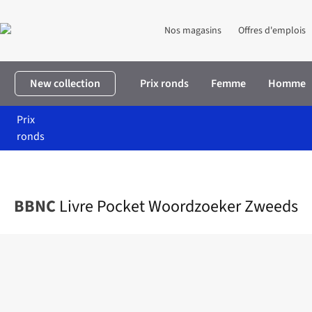
Nos magasins
Offres d'emplois
New collection
Prix ronds
Femme
Homme
Prix
ronds
Accueil
Livres
Livre Pocket Woordzoeker Zweeds
BBNC
Livre Pocket Woordzoeker Zweeds