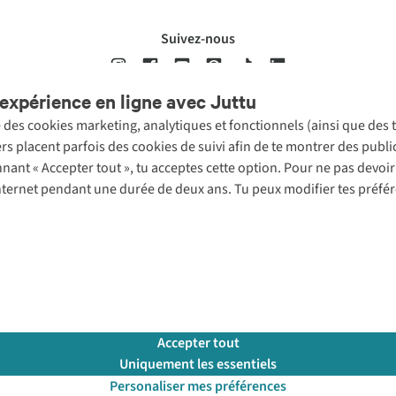
Suivez-nous
expérience en ligne avec Juttu
se des cookies marketing, analytiques et fonctionnels (ainsi que des
ons légales
Politique de confidentialté
Conditions générales
Cookie 
ers placent parfois des cookies de suivi afin de te montrer des publ
onnant « Accepter tout », tu acceptes cette option. Pour ne pas devo
 Internet pendant une durée de deux ans. Tu peux modifier tes préfé
Accepter tout
Uniquement les essentiels
Personaliser mes préférences