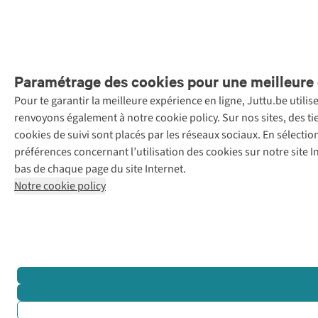
Paramétrage des cookies pour une meilleure 
Pour te garantir la meilleure expérience en ligne, Juttu.be utili
Menti
renvoyons également à notre cookie policy. Sur nos sites, des ti
Retail Concepts
cookies de suivi sont placés par les réseaux sociaux. En sélecti
N.V.,
préférences concernant l’utilisation des cookies sur notre site
Smallandlaan
bas de chaque page du site Internet.
9, 2660
Notre cookie policy
Hoboken
+32 (0)3 828
30 15
team@juttu.be
BTW BE
0416.762.280