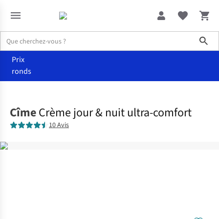
Sho
Prix
ronds
Accueil
Soins
Cîme
Crème jour & nuit ultra-comfort
10 Avis