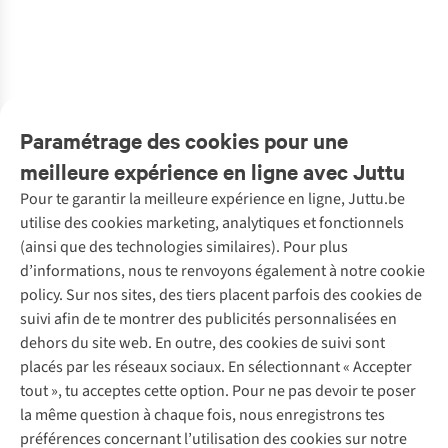
Giftbox Juttu
auto-bronzant
Cream -
hydra-intense"
Deodorant
sublimante
23
20
18
10 - Olie + Gua
Normal &
Discovery Kit
€49,00
€37,00
€64,00
€35,00
€34,95
€29,00
Sha
Comb. - 50Ml
€24,50
1
couleur
1
couleur
1
couleur
1
couleur
1
couleur
1
couleur
disponible
disponible
disponible
disponible
disponible
disponible
Paramétrage des cookies pour une
meilleure expérience en ligne avec Juttu
Pour te garantir la meilleure expérience en ligne, Juttu.be
Service client
utilise des cookies marketing, analytiques et fonctionnels
(ainsi que des technologies similaires). Pour plus
Questions fréquentes
d’informations, nous te renvoyons également à notre cookie
Nos services
Commander
policy. Sur nos sites, des tiers placent parfois des cookies de
Payer
Vintage - ReJUsed
suivi afin de te montrer des publicités personnalisées en
Juttu
10 % réduction étudiants
Atelier de couture
dehors du site web. En outre, des cookies de suivi sont
Klarna : post-paiement
Personal shopping
placés par les réseaux sociaux. En sélectionnant « Accepter
Qui sommes-nous ?
Livraison
Boîte à vêtements
tout », tu acceptes cette option. Pour ne pas devoir te poser
Juttu Friends
Abonne-toi à la newsletter
Retourner
Événements / ateliers
la même question à chaque fois, nous enregistrons tes
Inspiration
Rétractation d'une commande
préférences concernant l’utilisation des cookies sur notre
Travailler chez Juttu