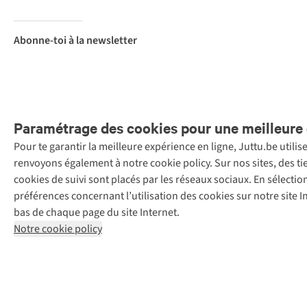
Abonne-toi à la newsletter
Paramétrage des cookies pour une meilleure 
Pour te garantir la meilleure expérience en ligne, Juttu.be utili
Menti
renvoyons également à notre cookie policy. Sur nos sites, des ti
Retail Concepts
cookies de suivi sont placés par les réseaux sociaux. En sélecti
N.V.,
préférences concernant l’utilisation des cookies sur notre site
Smallandlaan
bas de chaque page du site Internet.
9, 2660
Notre cookie policy
Hoboken
+32 (0)3 828
30 15
team@juttu.be