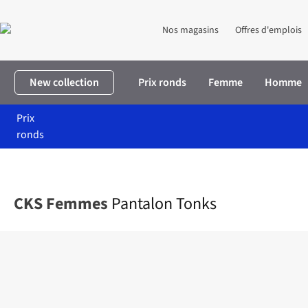
Nos magasins
Offres d'emplois
New collection
Prix ronds
Femme
Homme
Prix
ronds
Accueil
Femme
Vêtements
Pantalons
Pantalon Tonks
CKS Femmes
Pantalon Tonks