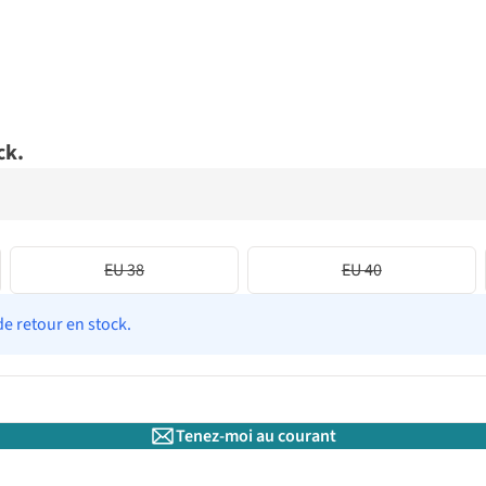
ck.
EU 38
EU 40
de retour en stock.
Tenez-moi au courant