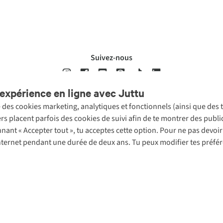
Suivez-nous
expérience en ligne avec Juttu
se des cookies marketing, analytiques et fonctionnels (ainsi que des
ons légales
Politique de confidentialté
Conditions générales
Cookie 
ers placent parfois des cookies de suivi afin de te montrer des publ
onnant « Accepter tout », tu acceptes cette option. Pour ne pas devo
 Internet pendant une durée de deux ans. Tu peux modifier tes préfé