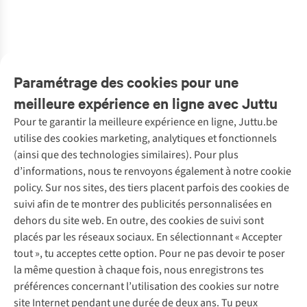
2
couleurs
1
couleur
1
couleur
2
couleurs
1
couleur
1
couleur
€49,95
disponibles
disponible
disponible
disponibles
disponible
disponible
%
%
%
%
1
couleur
disponible
Paramétrage des cookies pour une
meilleure expérience en ligne avec Juttu
Pour te garantir la meilleure expérience en ligne, Juttu.be
Service client
utilise des cookies marketing, analytiques et fonctionnels
(ainsi que des technologies similaires). Pour plus
Questions fréquentes
d’informations, nous te renvoyons également à notre cookie
Nos services
Commander
policy. Sur nos sites, des tiers placent parfois des cookies de
Payer
Vintage - ReJUsed
suivi afin de te montrer des publicités personnalisées en
Juttu
10 % réduction étudiants
Atelier de couture
dehors du site web. En outre, des cookies de suivi sont
Klarna : post-paiement
Personal shopping
placés par les réseaux sociaux. En sélectionnant « Accepter
Qui sommes-nous ?
Livraison
Boîte à vêtements
tout », tu acceptes cette option. Pour ne pas devoir te poser
Juttu Friends
Abonne-toi à la newsletter
Retourner
Événements / ateliers
la même question à chaque fois, nous enregistrons tes
Inspiration
Rétractation d'une commande
préférences concernant l’utilisation des cookies sur notre
Travailler chez Juttu
Garantie
Suivez-nous
site Internet pendant une durée de deux ans. Tu peux