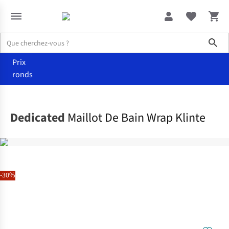
Sho
Prix
ronds
Vêtements
Maillots de bain
Dedicated
Maillot De Bain Wrap Klinte
-30%