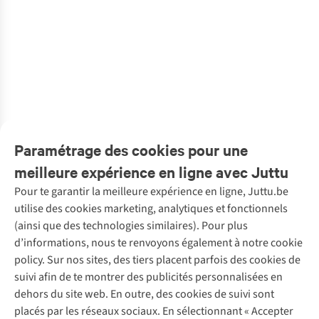
Barrel
1
Eleh
Eleh
Chemise
Eleh
Jeans
Eleh
Jeans
Eleh
Pantalon
Eleh
Pantalon
Eleh
Jupe
Eleh
Jupe
Blazer
€79,99
€69,99
€99,99
€79,95
€89,90
€119,99
Efw260119
Efwj26004
Efwj0003
Efw260259
Efw260194
Efw260294
Efw260187
Efw260260
1
couleur
2
couleurs
1
couleur
1
couleur
2
couleurs
1
couleur
€117,00
€135,00
€135,00
€117,00
€117,00
€159,00
€87,00
€129,00
disponible
disponibles
disponible
disponible
disponibles
disponible
%
1
couleur
1
couleur
1
couleur
1
couleur
1
couleur
1
couleur
1
couleur
1
couleur
disponible
disponible
disponible
disponible
disponible
disponible
disponible
disponible
Paramétrage des cookies pour une
meilleure expérience en ligne avec Juttu
Pour te garantir la meilleure expérience en ligne, Juttu.be
Service client
utilise des cookies marketing, analytiques et fonctionnels
(ainsi que des technologies similaires). Pour plus
Questions fréquentes
d’informations, nous te renvoyons également à notre cookie
Nos services
Commander
policy. Sur nos sites, des tiers placent parfois des cookies de
Payer
Vintage - ReJUsed
suivi afin de te montrer des publicités personnalisées en
Juttu
10 % réduction étudiants
Atelier de couture
dehors du site web. En outre, des cookies de suivi sont
Klarna : post-paiement
Personal shopping
placés par les réseaux sociaux. En sélectionnant « Accepter
Qui sommes-nous ?