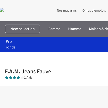
Nos magasins
Offres d'emplois
New collection
Femme
Homme
Maison & d
Prix
ronds
Accueil
Femme
Vêtements
Pantalons
Jeans Fauve
F.A.M.
Jeans Fauve
1 Avis