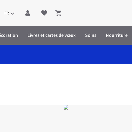
FR
Shopping cart
écoration
Livres et cartes de vœux
Soins
Nourriture