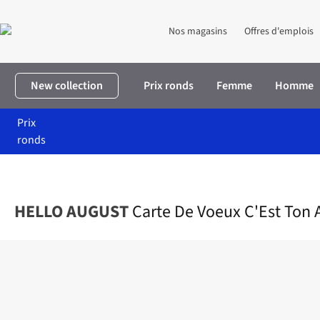
Nos magasins
Offres d'emplois
New collection
Prix ronds
Femme
Homme
Prix
ronds
Accueil
Maison & décoration
Carte De Voeux C'Est Ton Annivers
HELLO AUGUST
Carte De Voeux C'Est Ton 