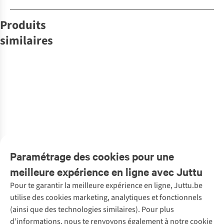
Produits
similaires
Lannoo
Becht
Goodcook
Overamstel
Livre
Tasty
Fontaine
Fontaine
Gone Fishing
Asia
Livre Thai
Uitgevers
Uitgevers
Uitgevers
Livre
Livre
Livre
Oostendse
Made Easy
Bbq Bijbel Deel
Bakgeluk 100
Eat Nyc
1
Recepten
Gerechten
2
Perfecte
Recepten Uit
€29,99
€26,99
€24,95
€36,99
€34,99
€34,99
Bakrecepten
New York
1
couleur
1
couleur
1
couleur
1
couleur
1
couleur
1
couleur
disponible
disponible
disponible
disponible
disponible
disponible
Paramétrage des cookies pour une
meilleure expérience en ligne avec Juttu
Pour te garantir la meilleure expérience en ligne, Juttu.be
Service client
utilise des cookies marketing, analytiques et fonctionnels
(ainsi que des technologies similaires). Pour plus
Questions fréquentes
d’informations, nous te renvoyons également à notre cookie
Nos services