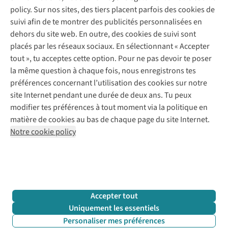
Commander
policy. Sur nos sites, des tiers placent parfois des cookies de
Payer
Vintage - ReJUsed
suivi afin de te montrer des publicités personnalisées en
Juttu
10 % réduction étudiants
Atelier de couture
dehors du site web. En outre, des cookies de suivi sont
Klarna : post-paiement
Personal shopping
placés par les réseaux sociaux. En sélectionnant « Accepter
Qui sommes-nous ?
Livraison
Boîte à vêtements
tout », tu acceptes cette option. Pour ne pas devoir te poser
Juttu Friends
Abonne-toi à la newsletter
Retourner
Événements / ateliers
la même question à chaque fois, nous enregistrons tes
Inspiration
Rétractation d'une commande
préférences concernant l’utilisation des cookies sur notre
Travailler chez Juttu
Garantie
Suivez-nous
site Internet pendant une durée de deux ans. Tu peux
Nos magasins
Contact
modifier tes préférences à tout moment via la politique en
Le monde de Juttu
matière de cookies au bas de chaque page du site Internet.
Entrepreneuriat responsable
Notre cookie policy
Déclaration d’accessibilité
Mentions légales
Politique de confidentialté
Conditions générales
Cookie policy
Retail Concepts N.V.,
Smallandlaan 9,
2660 Hoboken
team@juttu.be
+32 (0)3 828 30 15
Accepter tout
BTW BE 0416.762.280
Uniquement les essentiels
Personaliser mes préférences