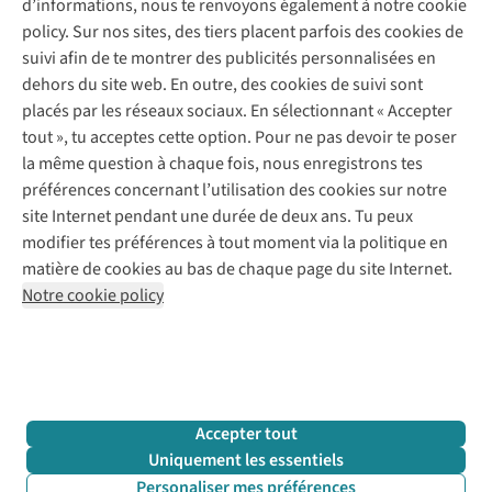
d’informations, nous te renvoyons également à notre cookie
Nos services
Commander
policy. Sur nos sites, des tiers placent parfois des cookies de
Payer
Vintage - ReJUsed
suivi afin de te montrer des publicités personnalisées en
Juttu
10 % réduction étudiants
Atelier de couture
dehors du site web. En outre, des cookies de suivi sont
Klarna : post-paiement
Personal shopping
placés par les réseaux sociaux. En sélectionnant « Accepter
Qui sommes-nous ?
Livraison
Boîte à vêtements
tout », tu acceptes cette option. Pour ne pas devoir te poser
Juttu Friends
Abonne-toi à la newsletter
Retourner
Événements / ateliers
la même question à chaque fois, nous enregistrons tes
Inspiration
Rétractation d'une commande
préférences concernant l’utilisation des cookies sur notre
Travailler chez Juttu
Garantie
Suivez-nous
site Internet pendant une durée de deux ans. Tu peux
Nos magasins
Contact
modifier tes préférences à tout moment via la politique en
Le monde de Juttu
matière de cookies au bas de chaque page du site Internet.
Entrepreneuriat responsable
Notre cookie policy
Déclaration d’accessibilité
Mentions légales
Politique de confidentialté
Conditions générales
Cookie policy
Retail Concepts N.V.,
Smallandlaan 9,
2660 Hoboken
team@juttu.be
+32 (0)3 828 30 15
Accepter tout
BTW BE 0416.762.280
Uniquement les essentiels
Personaliser mes préférences