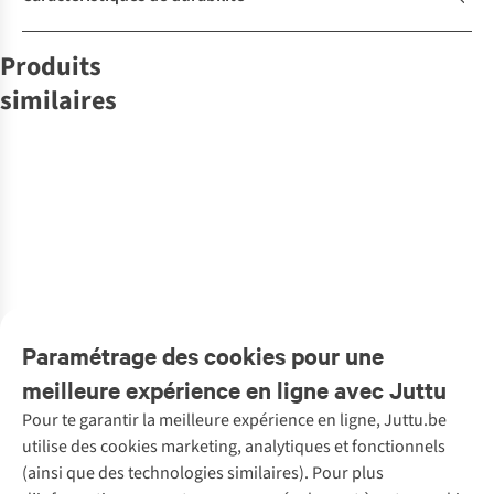
Produits
similaires
Yas
Object
Jeans Sky
Numph
Ichi
Jeans
F.A.M.
Jeans
Jeans
Numph
Jeans
Jeans
Miu Zoe Ankle
Seattle Hr Wide
Bauve Mix Wide
Fauve
Seville Mr
Barrel
1
€79,99
€69,99
€99,99
€79,95
€89,90
€119,99
1
couleur
2
couleurs
1
couleur
1
couleur
2
couleurs
1
couleur
disponible
disponibles
disponible
disponible
disponibles
disponible
Paramétrage des cookies pour une
%
meilleure expérience en ligne avec Juttu
Pour te garantir la meilleure expérience en ligne, Juttu.be
Service client
utilise des cookies marketing, analytiques et fonctionnels
(ainsi que des technologies similaires). Pour plus
Questions fréquentes