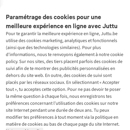
1
couleur
1
couleur
2
couleurs
2
couleurs
1
couleur
3
couleurs
disponible
disponible
disponibles
disponibles
disponible
disponibles
Paramétrage des cookies pour une
%
%
%
%
%
%
meilleure expérience en ligne avec Juttu
Pour te garantir la meilleure expérience en ligne, Juttu.be
Service client
utilise des cookies marketing, analytiques et fonctionnels
(ainsi que des technologies similaires). Pour plus
Questions fréquentes
d’informations, nous te renvoyons également à notre cookie
Nos services
Commander
policy. Sur nos sites, des tiers placent parfois des cookies de
Payer
Vintage - ReJUsed
suivi afin de te montrer des publicités personnalisées en
Juttu
10 % réduction étudiants
Atelier de couture
dehors du site web. En outre, des cookies de suivi sont
Klarna : post-paiement
Personal shopping
placés par les réseaux sociaux. En sélectionnant « Accepter
Qui sommes-nous ?
Livraison
Boîte à vêtements
tout », tu acceptes cette option. Pour ne pas devoir te poser
Juttu Friends
Abonne-toi à la newsletter
Retourner
Événements / ateliers
la même question à chaque fois, nous enregistrons tes
Inspiration
Rétractation d'une commande
préférences concernant l’utilisation des cookies sur notre
Travailler chez Juttu
Garantie
Suivez-nous
site Internet pendant une durée de deux ans. Tu peux
Nos magasins
Contact
modifier tes préférences à tout moment via la politique en
Le monde de Juttu
matière de cookies au bas de chaque page du site Internet.
Entrepreneuriat responsable