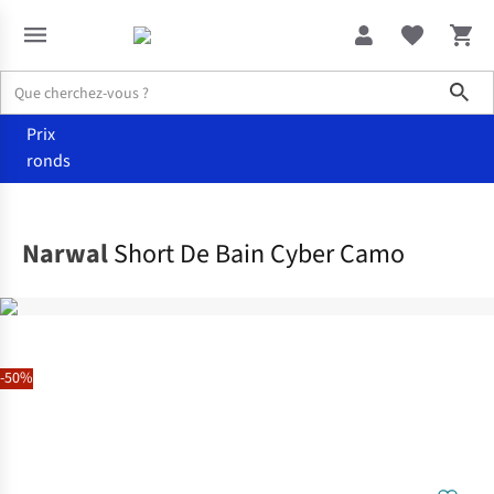
Sho
Prix
ronds
Vêtements
Maillots de bain
Narwal
Short De Bain Cyber Camo
-50%