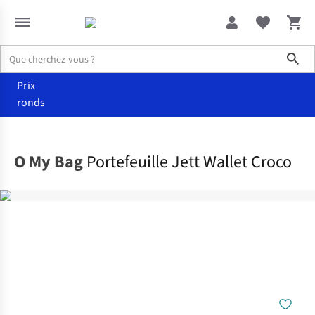
Sho
Prix
ronds
Accessoires
Portefeuilles
O My Bag
Portefeuille Jett Wallet Croco