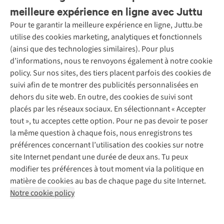
meilleure expérience en ligne avec Juttu
Pour te garantir la meilleure expérience en ligne, Juttu.be
Service client
utilise des cookies marketing, analytiques et fonctionnels
(ainsi que des technologies similaires). Pour plus
Questions fréquentes
d’informations, nous te renvoyons également à notre cookie
Nos services
Commander
policy. Sur nos sites, des tiers placent parfois des cookies de
Payer
Vintage - ReJUsed
suivi afin de te montrer des publicités personnalisées en
Juttu
10 % réduction étudiants
Atelier de couture
dehors du site web. En outre, des cookies de suivi sont
Klarna : post-paiement
Personal shopping
placés par les réseaux sociaux. En sélectionnant « Accepter
Qui sommes-nous ?
Livraison
Boîte à vêtements
tout », tu acceptes cette option. Pour ne pas devoir te poser
Juttu Friends
Abonne-toi à la newsletter
Retourner
Événements / ateliers
la même question à chaque fois, nous enregistrons tes
Inspiration
Rétractation d'une commande
préférences concernant l’utilisation des cookies sur notre
Travailler chez Juttu
Garantie
Suivez-nous
site Internet pendant une durée de deux ans. Tu peux
Nos magasins
Contact
modifier tes préférences à tout moment via la politique en
Le monde de Juttu
matière de cookies au bas de chaque page du site Internet.
Entrepreneuriat responsable
Notre cookie policy
Déclaration d’accessibilité
Mentions légales
Politique de confidentialté
Conditions générales
Cookie policy